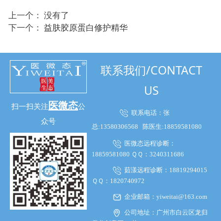
上一个： 没有了
下一个：
益肤胶原蛋白修护精华
联系我们/CONTACT
US
医微态
扫一扫关注
公
联系电话：张
众号
总:13580306568
陈医生:18859581080
医微态远程诊断：
18859581080 ＱＱ：3240311686
茹漾远程诊断：18819294015
ＱＱ：1820740972
企业邮箱：yiweitai@163.com
公司地址：广州市白云区龙归